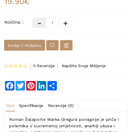
19.90€
Količina: :
Dodaj U Košaricu
0 Recenzije
Napišite Svoje Mišljenje
Facebook
Twitter
Pinterest
LinkedIn
Share
Opis
Specifikacije
Recenzije (0)
Roman Šalaporte Marka Gregura ponajprije je priča i
polemika o suvremenoj umjetnosti, anarhiji ukusa i