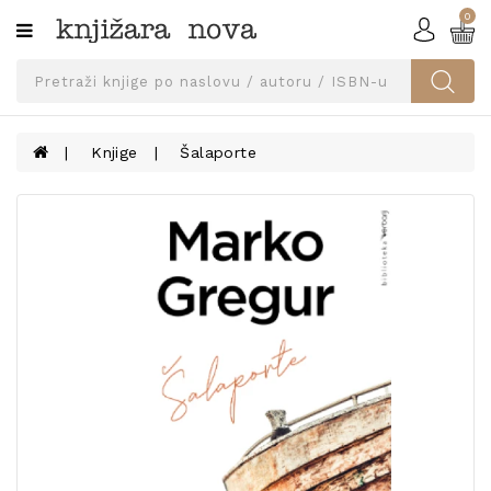
0
Kategorije
SVEUČILIŠNA
IZDANJA
UDŽBENICI
Knjige
Šalaporte
KNJIGE
PRIBOR
I
OPREMA
NARUČI
UDŽBENIKE!
BLOG
KONTAKT