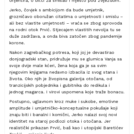
orijentira, o bitci za smisao i mjesto pod zvijezdom.
Jerko, čovjek s ambicijom da bude umjetnik,
grozničavo oboružan citatima o umjetnosti i smislu –
ali bez vlastite umjetnosti – vraća se zbog sprovoda
na rodni otok Prvić. Stjecajem vlastitih nevolja tu se
duže zadržava, a onda biva zatočen zbog pandemije
korone.
Nakon zagrebačkog potresa, koji joj je devastirao
donjogradski stan, pridružuje mu se glumica Vanja sa
svoje dvije male kćeri, žena koja ga je sa svim
njegovim knjigama nedavno izbacila iz svog stana i
života. Oko njih je živopisna galerija otočana, od
tranzicijskih pobjednika i gubitnika do redikula i
jednog magarca. I virovi uspomena koje traže bonacu.
Postupno, uglavnom kroz muke i sukobe, emotivne
amplitude i umjetničko-konceptualne pokušaje koji
znaju biti i banalni i komični, Jerko nalazi svoj novi
identitet na staroj podlozi otoka i otočana. Jer
realistički prikazan Prvić, baš kao i utopijski Baretićev