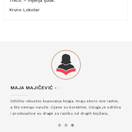
Trećić – mijenja ljude.
Kruno Lokotar
MAJA MAJIČEVIĆ -
-
Odlično iskustvo kupovanja knjiga. Imaju skoro sve radne,
a što nemaju naruče. Cijene su korektne. Usluga je odlična
i prodavačice su drage za razliku od drugih knjižara,
zaslužuju 6*!