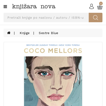
0
Kategorije
SVEUČILIŠNA
IZDANJA
UDŽBENICI
Knjige
Sestre Blue
KNJIGE
PRIBOR
I
OPREMA
NARUČI
UDŽBENIKE!
BLOG
KONTAKT