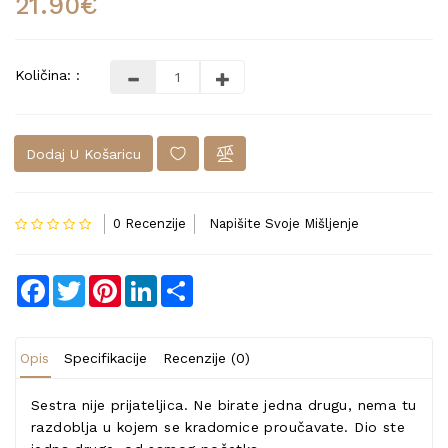
21.90€
Količina: :
Dodaj U Košaricu
0 Recenzije
Napišite Svoje Mišljenje
Facebook
Twitter
Pinterest
LinkedIn
Share
Opis
Specifikacije
Recenzije (0)
Sestra nije prijateljica. Ne birate jedna drugu, nema tu
razdoblja u kojem se kradomice proučavate. Dio ste