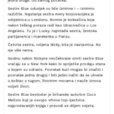
jedna druge, od samog početka.
Sestre Blue oduvijek su bile iznimne i – iznimno
različite. Najstarija sestra Avery korporacijska je
odvjetnica u Londonu. Bonnie je boksačica koja
nakon teškog poraza radi kao izbacivačica u Los
Angelesu. Tu je i Lucky, najmlađa sestra, žestoka
partijanerica i manekenka u Parizu.
Četvrta sestra, voljena Nicky, bila je nastavnica. No
nje više nema.
Godinu nakon Nickyne neočekivane smrti sestre Blue
vraćaju se u New York kako bi spriječile prodaju stana
u kojem su odrasle. Povratak kući mogao bi značiti i
povratak jedna drugoj i biti jedini način da se uhvate
u koštac s tugom, životnim morama i nauče iznova
voljeti život.
Sestre Blue bestseler je britanske autorice Coco
Mellors koji je osvojio vrhove top-ljestvica
najprodavanijih knjiga i prevodi se diljem svijeta.