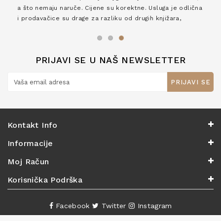
a što nemaju naruče. Cijene su korektne. Usluga je odlična
i prodavačice su drage za razliku od drugih knjižara,
zaslužuju 6*!
PRIJAVI SE U NAŠ NEWSLETTER
PRIJAVI SE
Kontakt Info
Informacije
Moj Račun
Korisnička Podrška
Facebook
Twitter
Instagram