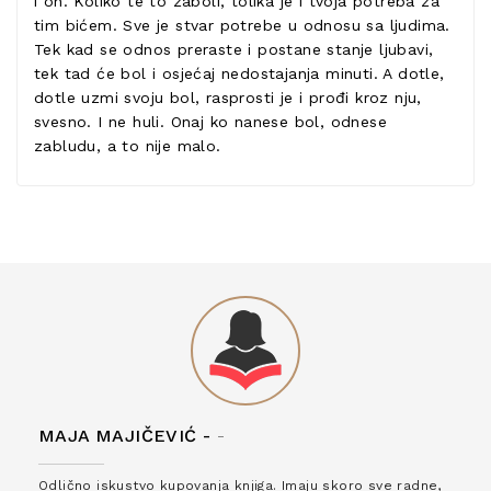
i on. Koliko te to zaboli, tolika je i tvoja potreba za
tim bićem. Sve je stvar potrebe u odnosu sa ljudima.
Tek kad se odnos preraste i postane stanje ljubavi,
tek tad će bol i osjećaj nedostajanja minuti. A dotle,
dotle uzmi svoju bol, rasprosti je i prođi kroz nju,
svesno. I ne huli. Onaj ko nanese bol, odnese
zabludu, a to nije malo.
MAJA MAJIČEVIĆ -
-
Odlično iskustvo kupovanja knjiga. Imaju skoro sve radne,