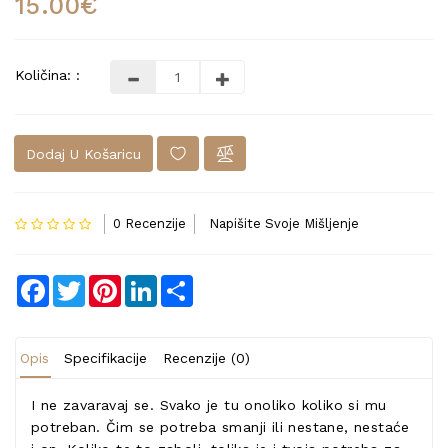
15.00€
Količina: :
Dodaj U Košaricu
0 Recenzije
Napišite Svoje Mišljenje
Facebook
Twitter
Pinterest
LinkedIn
Share
Opis
Specifikacije
Recenzije (0)
I ne zavaravaj se. Svako je tu onoliko koliko si mu
potreban. Čim se potreba smanji ili nestane, nestaće