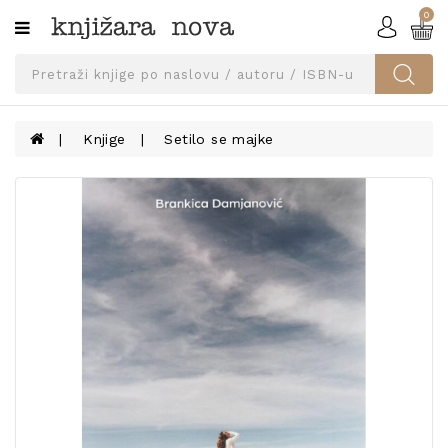
0
Kategorije
SVEUČILIŠNA
IZDANJA
UDŽBENICI
Knjige
Setilo se majke
KNJIGE
PRIBOR
I
OPREMA
NARUČI
UDŽBENIKE!
BLOG
KONTAKT