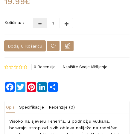
19.99€
Količina: :
Dodaj U Košaricu
0 Recenzije
Napišite Svoje Mišljenje
Facebook
Twitter
Pinterest
LinkedIn
Share
Opis
Specifikacije
Recenzije (0)
Visoko na sjeveru Tenerifa, u podnožju vulkana,
beskrajni strop od sivih oblaka naliježe na radničko