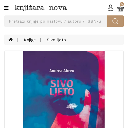
0
Kategorije
SVEUČILIŠNA
IZDANJA
UDŽBENICI
Knjige
Sivo ljeto
KNJIGE
PRIBOR
I
OPREMA
NARUČI
UDŽBENIKE!
BLOG
KONTAKT