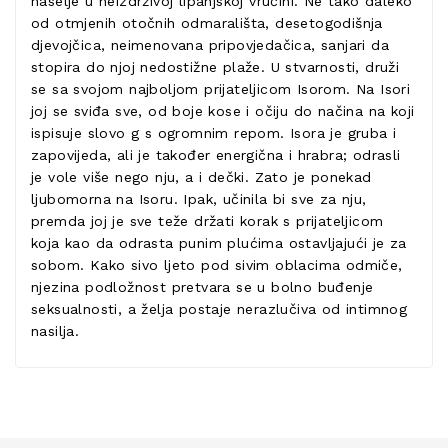
naselje u neizdrživoj lipanjskoj vrućini. Ne tako daleko
od otmjenih otočnih odmarališta, desetogodišnja
djevojčica, neimenovana pripovjedačica, sanjari da
stopira do njoj nedostižne plaže. U stvarnosti, druži
se sa svojom najboljom prijateljicom Isorom. Na Isori
joj se sviđa sve, od boje kose i očiju do načina na koji
ispisuje slovo g s ogromnim repom. Isora je gruba i
zapovijeda, ali je također energična i hrabra; odrasli
je vole više nego nju, a i dečki. Zato je ponekad
ljubomorna na Isoru. Ipak, učinila bi sve za nju,
premda joj je sve teže držati korak s prijateljicom
koja kao da odrasta punim plućima ostavljajući je za
sobom. Kako sivo ljeto pod sivim oblacima odmiče,
njezina podložnost pretvara se u bolno buđenje
seksualnosti, a želja postaje nerazlučiva od intimnog
nasilja.