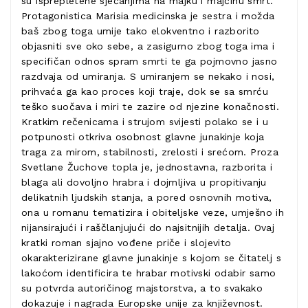
su isprepletene sjećanjima na majku i majčinu smrt.
Protagonistica Marisia medicinska je sestra i možda
baš zbog toga umije tako elokventno i razborito
objasniti sve oko sebe, a zasigurno zbog toga ima i
specifičan odnos spram smrti te ga pojmovno jasno
razdvaja od umiranja. S umiranjem se nekako i nosi,
prihvaća ga kao proces koji traje, dok se sa smrću
teško suočava i miri te zazire od njezine konačnosti.
Kratkim rečenicama i strujom svijesti polako se i u
potpunosti otkriva osobnost glavne junakinje koja
traga za mirom, stabilnosti, zrelosti i srećom. Proza
Svetlane Žuchove topla je, jednostavna, razborita i
blaga ali dovoljno hrabra i dojmljiva u propitivanju
delikatnih ljudskih stanja, a pored osnovnih motiva,
ona u romanu tematizira i obiteljske veze, umješno ih
nijansirajući i raščlanjujući do najsitnijih detalja. Ovaj
kratki roman sjajno vođene priče i slojevito
okarakterizirane glavne junakinje s kojom se čitatelj s
lakoćom identificira te hrabar motivski odabir samo
su potvrda autoričinog majstorstva, a to svakako
dokazuje i nagrada Europske unije za književnost.