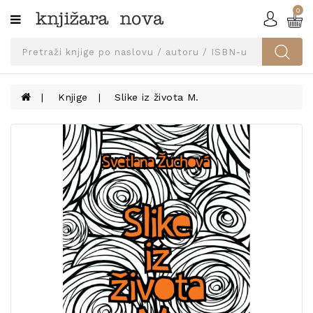
0
Kategorije
SVEUČILIŠNA
IZDANJA
UDŽBENICI
Knjige
Slike iz života M.
KNJIGE
PRIBOR
I
OPREMA
NARUČI
UDŽBENIKE!
BLOG
KONTAKT