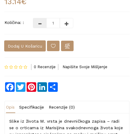
13.14€
Količina: :
Dodaj U Košaricu
0 Recenzije
Napišite Svoje Mišljenje
Facebook
Twitter
Pinterest
LinkedIn
Share
Opis
Specifikacije
Recenzije (0)
Slike iz života M. vrsta je dnevničkoga zapisa – radi
se o crticama iz Marisijina svakodnevnoga života koje