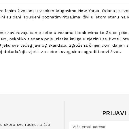
 sređenim životom u visokim krugovima New Yorka. Odana je svo
ezini su dani ispunjeni poznatim ritualima: živi u istom stanu na
ene zavaravaju same sebe u vezama i brakovima te Grace piše k
 No, nekoliko tjedana prije izlaska knjige u njezinu se životu o
U jeku sve većeg javnog skandala, zgrožena činjenicom da je i 
 dotadašnji svijet i za sebe i svog sina sagraditi novi život.
PRIJAVI
ju skoro sve radne, a što