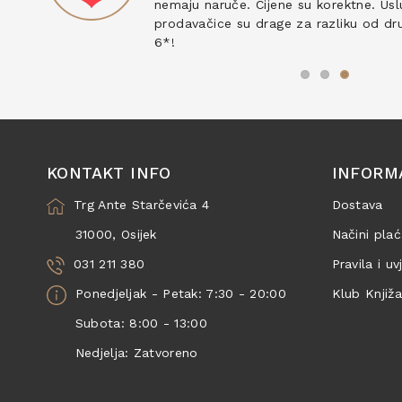
nemaju naruče. Cijene su korektne. Uslu
prodavačice su drage za razliku od drug
6*!
KONTAKT INFO
INFORM
Trg Ante Starčevića 4
Dostava
31000, Osijek
Načini plać
031 211 380
Pravila i uv
Ponedjeljak - Petak: 7:30 - 20:00
Klub Knjiž
Subota: 8:00 - 13:00
Nedjelja: Zatvoreno