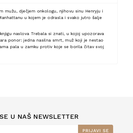
m mužu, dječjem onkologu, njihovu sinu Henryju i
 Manhattanu u kojem je odrasla i svako jutro šalje
njigu naslova Trebala si znati, u kojoj upozorava
tvara ponor: jedna nasilna smrt, muž koji je nestao
sama pala u zamku protiv koje se borila čitav svoj
 SE U NAŠ NEWSLETTER
PRIJAVI SE