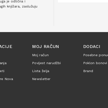
ga je odlična i
ih knjižara, zaslužuju
ACIJE
MOJ RAČUN
DODACI
Moj račun
Posebne ponu
anja
Povijest narudžbi
Poklon bonovi
jeti
Lista želja
Brand
are Nova
Newsletter