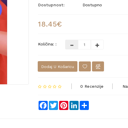
Dostupnost:
Dostupno
18.45€
Količina: :
Dodaj U Košaricu
0 Recenzije
Na
Facebook
Twitter
Pinterest
LinkedIn
Share