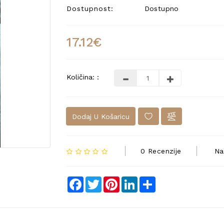
Dostupnost:
Dostupno
17.12€
Količina: :
Dodaj U Košaricu
0 Recenzije
Na
Facebook
Twitter
Pinterest
LinkedIn
Share