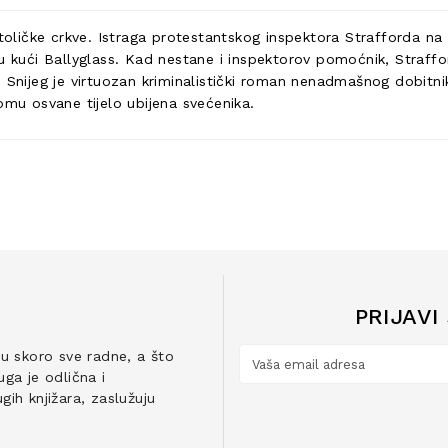
Katoličke crkve. Istraga protestantskog inspektora Strafforda 
u kući Ballyglass. Kad nestane i inspektorov pomoćnik, Strafford
ove. Snijeg je virtuozan kriminalistički roman nenadmašnog dobitn
omu osvane tijelo ubijena svećenika.
PRIJAVI
ju skoro sve radne, a što
ga je odlična i
ih knjižara, zaslužuju