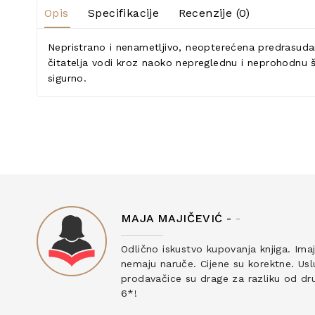
Opis
Specifikacije
Recenzije (0)
Nepristrano i nenametljivo, neopterećena predrasudama
čitatelja vodi kroz naoko nepreglednu i neprohodnu šu
sigurno.
MAJA MAJIČEVIĆ -
-
ku
Odlično iskustvo kupovanja knjiga. Ima
nemaju naruče. Cijene su korektne. Uslu
prodavačice su drage za razliku od drug
6*!