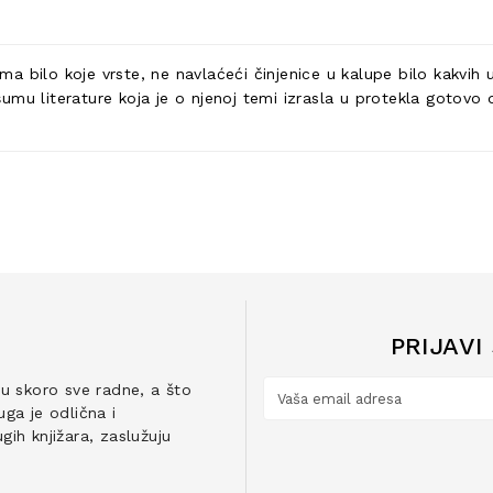
 bilo koje vrste, ne navlaćeći činjenice u kalupe bilo kakvih u
mu literature koja je o njenoj temi izrasla u protekla gotovo d
PRIJAVI
ju skoro sve radne, a što
ga je odlična i
ih knjižara, zaslužuju