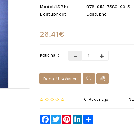
Model/ISBN:
978-953-7589-03-5
Dostupnost:
Dostupno
26.41€
Količina: :
Dodaj U Košaricu
0 Recenzije
Na
Facebook
Twitter
Pinterest
LinkedIn
Share