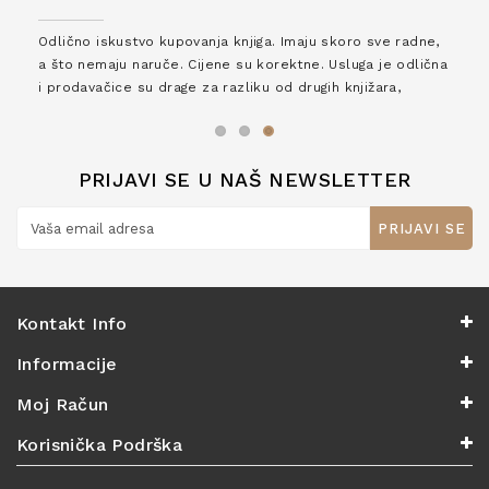
Odlično iskustvo kupovanja knjiga. Imaju skoro sve radne,
a što nemaju naruče. Cijene su korektne. Usluga je odlična
i prodavačice su drage za razliku od drugih knjižara,
zaslužuju 6*!
PRIJAVI SE U NAŠ NEWSLETTER
PRIJAVI SE
Kontakt Info
Informacije
Moj Račun
Korisnička Podrška