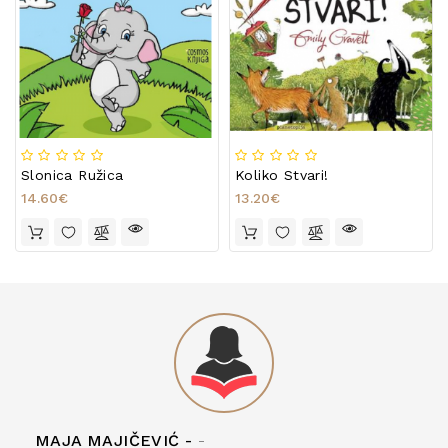
Slonica Ružica
Koliko Stvari!
14.60€
13.20€
MAJA MAJIČEVIĆ -
-