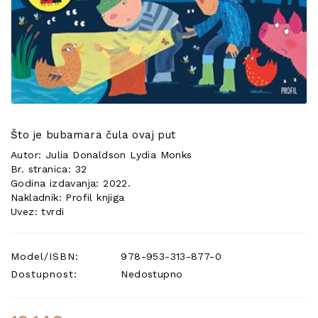
POSEBNA
PONUDA
Što je bubamara čula ovaj put
Autor: Julia Donaldson Lydia Monks
Br. stranica: 32
Godina izdavanja: 2022.
Nakladnik: Profil knjiga
Uvez: tvrdi
Model/ISBN:
978-953-313-877-0
Dostupnost:
Nedostupno