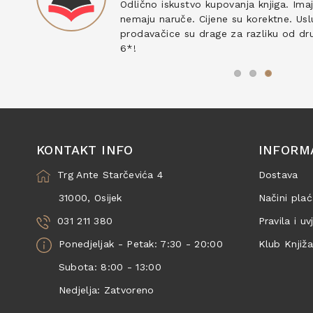
ku
Odlično iskustvo kupovanja knjiga. Ima
nemaju naruče. Cijene su korektne. Uslu
prodavačice su drage za razliku od drug
6*!
KONTAKT INFO
INFORM
Trg Ante Starčevića 4
Dostava
31000, Osijek
Načini plać
031 211 380
Pravila i uv
Ponedjeljak - Petak: 7:30 - 20:00
Klub Knjiž
Subota: 8:00 - 13:00
Nedjelja: Zatvoreno