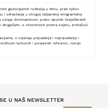
inih gluhonijemih roditelja u Rimu, prati njihov
 i odrastanja u strogoj talijanskoj emigrantskoj
ura ostaje dominantnom, preko njezinih tinejdžerskih
i drugačijim, o otvorenosti prema svijetu, pretačući
racijama, o osjećaju pripadanja i nepripadanja i
mnoštvom kulturnih i povijesnih referenci, roman
 SE U NAŠ NEWSLETTER