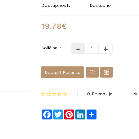
Dostupnost:
Dostupno
19.78€
Količina: :
Dodaj U Košaricu
0 Recenzije
Na
Facebook
Twitter
Pinterest
LinkedIn
Share