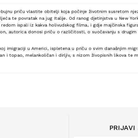
bujnu priču vlastite obitelji koja počinje životnim susretom njez
ća te povratak na jug Italije. Od ranog djetinjstva u New Yorku
 su redom ispali iz kakva holivudskog filma, i gdje majčinska fig
on, autorica donosi priču o različitosti, o suočavanju s drugim 
skoj imigraciji u Americi, ispletena u priču o svim današnjim mig
 i topao, melankoličan i dirljiv, s nizom živopisnih likova te 
PRIJAVI