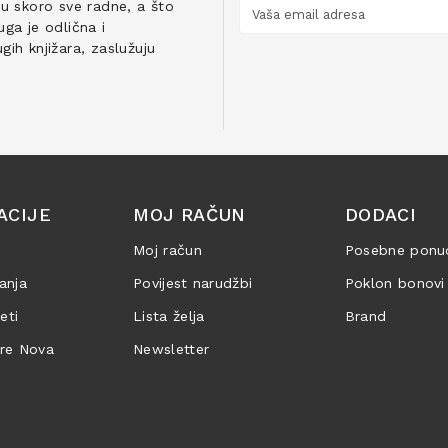
ju skoro sve radne, a što
ga je odlična i
ih knjižara, zaslužuju
ACIJE
MOJ RAČUN
DODACI
Moj račun
Posebne ponu
anja
Povijest narudžbi
Poklon bonovi
jeti
Lista želja
Brand
are Nova
Newsletter