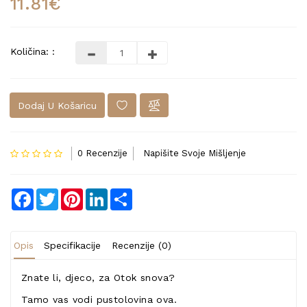
11.81€
Količina: :
Dodaj U Košaricu
0 Recenzije
Napišite Svoje Mišljenje
Facebook
Twitter
Pinterest
LinkedIn
Share
Opis
Specifikacije
Recenzije (0)
Znate li, djeco, za Otok snova?
Tamo vas vodi pustolovina ova.