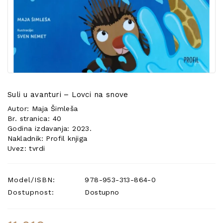
POSEBNA
PONUDA
Suli u avanturi – Lovci na snove
Autor: Maja Šimleša
Br. stranica: 40
Godina izdavanja: 2023.
Nakladnik: Profil knjiga
Uvez: tvrdi
Model/ISBN:
978-953-313-864-0
Dostupnost:
Dostupno