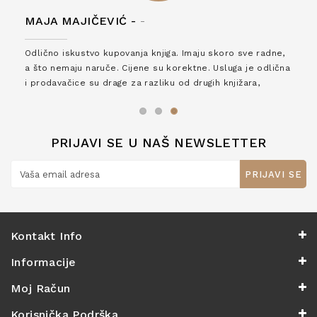
MAJA MAJIČEVIĆ -
-
Odlično iskustvo kupovanja knjiga. Imaju skoro sve radne,
a što nemaju naruče. Cijene su korektne. Usluga je odlična
i prodavačice su drage za razliku od drugih knjižara,
zaslužuju 6*!
PRIJAVI SE U NAŠ NEWSLETTER
PRIJAVI SE
Kontakt Info
Informacije
Moj Račun
Korisnička Podrška