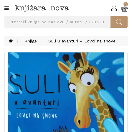
0
Kategorije
SVEUČILIŠNA
IZDANJA
UDŽBENICI
Knjige
Suli u avanturi – Lovci na snove
KNJIGE
PRIBOR
I
OPREMA
NARUČI
UDŽBENIKE!
BLOG
KONTAKT