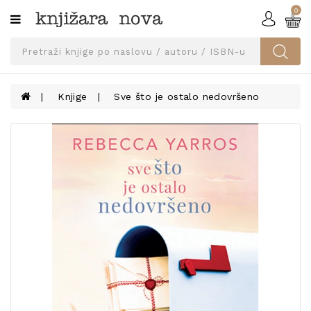
0
Kategorije
SVEUČILIŠNA
IZDANJA
UDŽBENICI
Knjige
Sve što je ostalo nedovršeno
KNJIGE
PRIBOR
I
OPREMA
NARUČI
UDŽBENIKE!
BLOG
KONTAKT