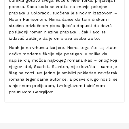
odrekla gotovo svega: kuće u New Yorku, prijatelja i
ponosa. Sada kada se vratila na imanje pokojne
prabake u Colorado, suočena je s novim izazovom –
Noom Harrisonom. Nema šanse da tom drskom i
strašno privlačnom piscu ljubića dopusti da dovrši
posljednji roman njezine prabake… čak i ako se
izdavač zaklinje da je on prava osoba za to.
Noah je na vrhuncu karijere. Nema toga što taj zlatni
dečko moderne fikcije nije postigao. A prilika da
napiše kraj možda najboljeg romana ikad – onog koji
njegov idol, Scarlett Stanton, nije dovršila – samo je
šlag na torti. No jedno je smisliti prikladan završetak
romana legendarne autorice, a posve drugo nositi se
s njezinom prelijepom, tvrdoglavom i ciničnom
praunukom Georgijom…