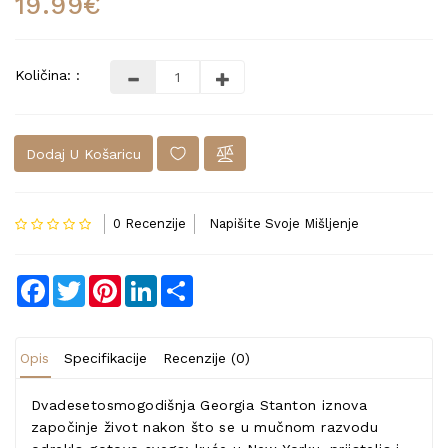
19.99€
Količina: :
Dodaj U Košaricu
0 Recenzije
Napišite Svoje Mišljenje
Facebook
Twitter
Pinterest
LinkedIn
Share
Opis
Specifikacije
Recenzije (0)
Dvadesetosmogodišnja Georgia Stanton iznova
započinje život nakon što se u mučnom razvodu