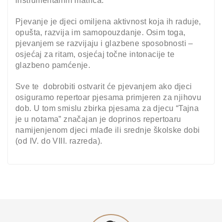
instrumentalnih matrica.
Pjevanje je djeci omiljena aktivnost koja ih raduje,
opušta, razvija im samopouzdanje. Osim toga,
pjevanjem se razvijaju i glazbene sposobnosti –
osjećaj za ritam, osjećaj točne intonacije te
glazbeno pamćenje.
Sve te dobrobiti ostvarit će pjevanjem ako djeci
osiguramo repertoar pjesama primjeren za njihovu
dob. U tom smislu zbirka pjesama za djecu “Tajna
je u notama” značajan je doprinos repertoaru
namijenjenom djeci mlađe ili srednje školske dobi
(od IV. do VIII. razreda).