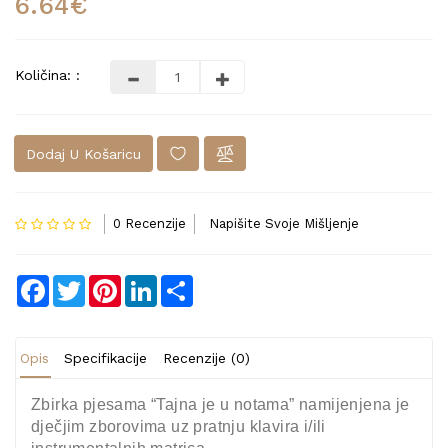
6.64€
Količina: :
Dodaj U Košaricu
0 Recenzije
Napišite Svoje Mišljenje
Facebook
Twitter
Pinterest
LinkedIn
Share
Opis
Specifikacije
Recenzije (0)
Zbirka pjesama “Tajna je u notama” namijenjena je
dječjim zborovima uz pratnju klavira i/ili