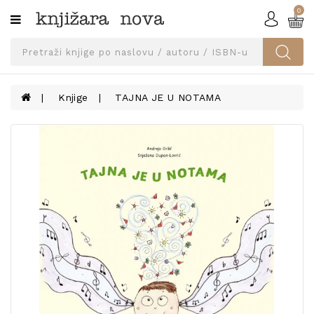
0
Kategorije
SVEUČILIŠNA
IZDANJA
UDŽBENICI
Knjige
TAJNA JE U NOTAMA
KNJIGE
PRIBOR
I
OPREMA
NARUČI
UDŽBENIKE!
BLOG
KONTAKT