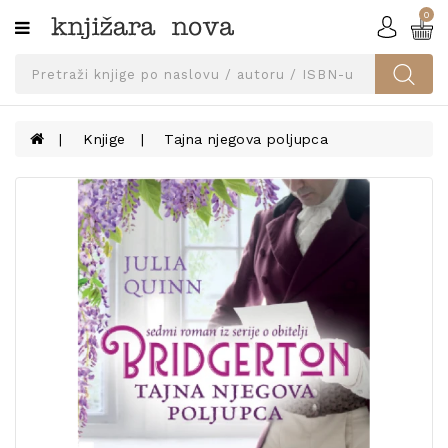
0
Kategorije
SVEUČILIŠNA
IZDANJA
UDŽBENICI
Knjige
Tajna njegova poljupca
KNJIGE
PRIBOR
I
OPREMA
NARUČI
UDŽBENIKE!
BLOG
KONTAKT