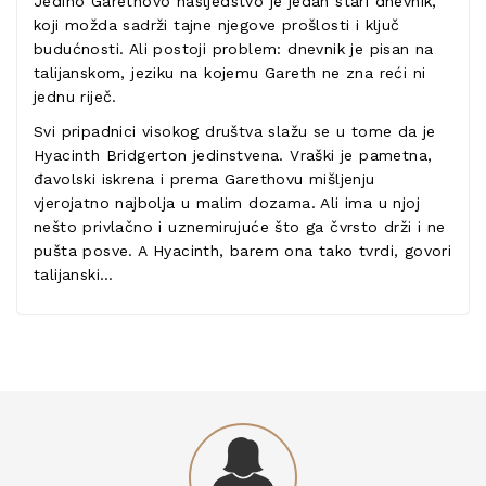
Jedino Garethovo nasljedstvo je jedan stari dnevnik,
koji možda sadrži tajne njegove prošlosti i ključ
budućnosti. Ali postoji problem: dnevnik je pisan na
talijanskom, jeziku na kojemu Gareth ne zna reći ni
jednu riječ.
Svi pripadnici visokog društva slažu se u tome da je
Hyacinth Bridgerton jedinstvena. Vraški je pametna,
đavolski iskrena i prema Garethovu mišljenju
vjerojatno najbolja u malim dozama. Ali ima u njoj
nešto privlačno i uznemirujuće što ga čvrsto drži i ne
pušta posve. A Hyacinth, barem ona tako tvrdi, govori
talijanski…