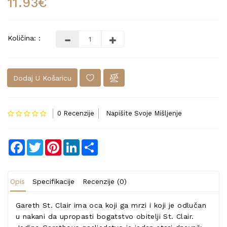
11.93€
Količina: :
Dodaj U Košaricu
0 Recenzije
Napišite Svoje Mišljenje
Facebook
Twitter
Pinterest
LinkedIn
Share
Opis
Specifikacije
Recenzije (0)
Gareth St. Clair ima oca koji ga mrzi i koji je odlučan
u nakani da upropasti bogatstvo obitelji St. Clair.