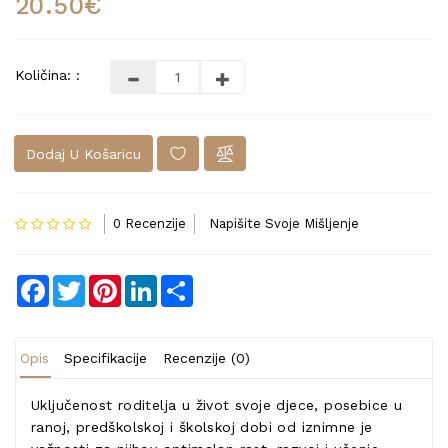
20.50€
Količina: :
Dodaj U Košaricu
0 Recenzije
Napišite Svoje Mišljenje
Facebook
Twitter
Pinterest
LinkedIn
Share
Opis
Specifikacije
Recenzije (0)
Uključenost roditelja u život svoje djece, posebice u
ranoj, predškolskoj i školskoj dobi od iznimne je