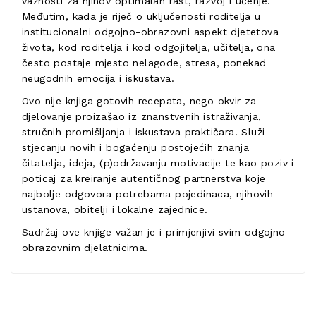
važnosti za njihov optimalan rast, razvoj i učenje.
Međutim, kada je riječ o uključenosti roditelja u
institucionalni odgojno-obrazovni aspekt djetetova
života, kod roditelja i kod odgojitelja, učitelja, ona
često postaje mjesto nelagode, stresa, ponekad
neugodnih emocija i iskustava.
Ovo nije knjiga gotovih recepata, nego okvir za
djelovanje proizašao iz znanstvenih istraživanja,
stručnih promišljanja i iskustava praktičara. Služi
stjecanju novih i bogaćenju postojećih znanja
čitatelja, ideja, (p)održavanju motivacije te kao poziv i
poticaj za kreiranje autentičnog partnerstva koje
najbolje odgovora potrebama pojedinaca, njihovih
ustanova, obitelji i lokalne zajednice.
Sadržaj ove knjige važan je i primjenjivi svim odgojno-
obrazovnim djelatnicima.