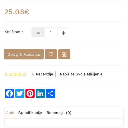
25.08€
Količina: :
Dodaj U Košaricu
0 Recenzije
Napišite Svoje Mišljenje
Facebook
Twitter
Pinterest
LinkedIn
Share
Opis
Specifikacije
Recenzije (0)