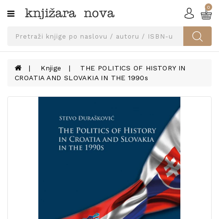
0
Kategorije
SVEUČILIŠNA
IZDANJA
UDŽBENICI
Knjige
THE POLITICS OF HISTORY IN
CROATIA AND SLOVAKIA IN THE 1990s
KNJIGE
PRIBOR
I
OPREMA
NARUČI
UDŽBENIKE!
BLOG
KONTAKT