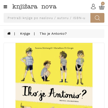
0
Kategorije
SVEUČILIŠNA
IZDANJA
UDŽBENICI
Knjige
Tko je Antonio?
KNJIGE
PRIBOR
I
OPREMA
NARUČI
UDŽBENIKE!
BLOG
KONTAKT