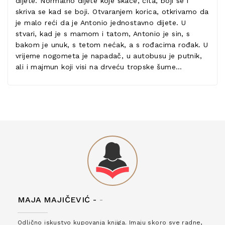
dijete. Normalno dijete koje skače, čita, boji se i
skriva se kad se boji. Otvaranjem korica, otkrivamo da
je malo reći da je Antonio jednostavno dijete. U
stvari, kad je s mamom i tatom, Antonio je sin, s
bakom je unuk, s tetom nećak, a s rođacima rođak. U
vrijeme nogometa je napadač, u autobusu je putnik,
ali i majmun koji visi na drveću tropske šume…
MAJA MAJIČEVIĆ -
-
Odlično iskustvo kupovanja knjiga. Imaju skoro sve radne,