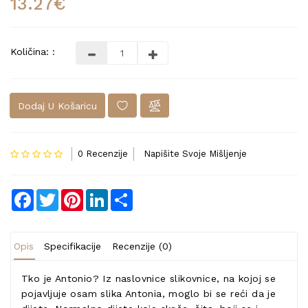
13.27€
Količina: :
Dodaj U Košaricu
0 Recenzije
Napišite Svoje Mišljenje
Facebook
Twitter
Pinterest
LinkedIn
Share
Opis
Specifikacije
Recenzije (0)
Tko je Antonio? Iz naslovnice slikovnice, na kojoj se
pojavljuje osam slika Antonia, moglo bi se reći da je