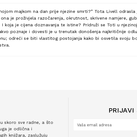
ojom majkom na dan prije njezine smrti?” Tota Livell odrasla j
 ona je proživjela razočarenja, okrutnost, skrivene namjere, gub
 I koja je cijena doznavanja te istine? Pridruži se Toti u njezi
 kakvo poznaje i dovesti je u trenutak donošenja najkritičnije od
u; odreći se biti vlastitog postojanja kako bi osvetila svoju bol 
stva.
PRIJAVI
ju skoro sve radne, a što
ga je odlična i
ih knjižara, zaslužuju