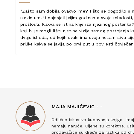
“Zašto sam dobila ovakvo ime? I što se dogodilo s m
njezin um. U najosjetljivijim godinama svoje mladosti,
prošlosti. Kakva se istina krije iza njezinog postanka?
koji bi je mogli lišiti njezine vizije samog postojanja
dvaju ishoda, od kojih svaki ima svoju nezamislivu cijen
prilike kakva se javlja po prvi put u povijesti čovječan
MAJA MAJIČEVIĆ -
-
ku
Odlično iskustvo kupovanja knjiga. Ima
nemaju naruče. Cijene su korektne. Uslu
prodavačice su drage za razliku od drug