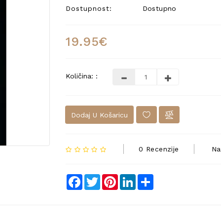
Dostupnost:
Dostupno
19.95€
Količina: :
Dodaj U Košaricu
0 Recenzije
Na
Facebook
Twitter
Pinterest
LinkedIn
Share