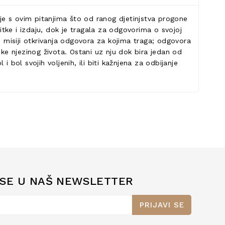
e s ovim pitanjima što od ranog djetinjstva progone
itke i izdaju, dok je tragala za odgovorima o svojoj
noj misiji otkrivanja odgovora za kojima traga; odgovora
luke njezinog života. Ostani uz nju dok bira jedan od
i bol svojih voljenih, ili biti kažnjena za odbijanje
 SE U NAŠ NEWSLETTER
PRIJAVI SE