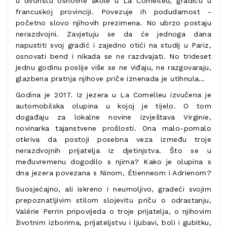
u dvorištu osnovne škole u La Comelleu, gradiću u
francuskoj provinciji. Povezuje ih podudarnost -
početno slovo njihovih prezimena. No ubrzo postaju
nerazdvojni. Zavjetuju se da će jednoga dana
napustiti svoj gradić i zajedno otići na studij u Pariz,
osnovati bend i nikada se ne razdvajati. No trideset
jednu godinu poslije više se ne viđaju, ne razgovaraju,
glazbena pratnja njihove priče iznenada je utihnula…
Godina je 2017. Iz jezera u La Comelleu izvučena je
automobilska olupina u kojoj je tijelo. O tom
događaju za lokalne novine izvještava Virginie,
novinarka tajanstvene prošlosti. Ona malo-pomalo
otkriva da postoji posebna veza između troje
nerazdvojnih prijatelja iz djetinjstva. Što se u
međuvremenu dogodilo s njima? Kako je olupina s
dna jezera povezana s Ninom, Étienneom i Adrienom?
Suosjećajno, ali iskreno i neumoljivo, gradeći svojim
prepoznatljivim stilom slojevitu priču o odrastanju,
Valérie Perrin pripovijeda o troje prijatelja, o njihovim
životnim izborima, prijateljstvu i ljubavi, boli i gubitku,