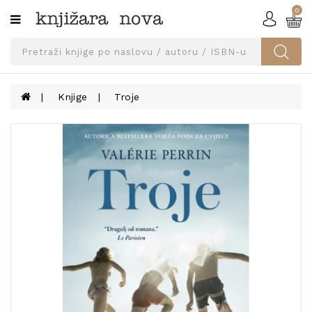
0
Kategorije
SVEUČILIŠNA
IZDANJA
UDŽBENICI
Knjige
Troje
KNJIGE
PRIBOR
I
OPREMA
NARUČI
UDŽBENIKE!
BLOG
KONTAKT