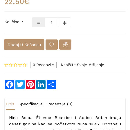
22.50€
Količina: :
Dodaj U Košaricu
0 Recenzije
Napišite Svoje Mišljenje
Facebook
Twitter
Pinterest
LinkedIn
Share
Opis
Specifikacije
Recenzije (0)
Nina Beau, Étienne Beaulieu i Adrien Bobin imaju
deset godina kad se početkom rujna 1986. upoznaju