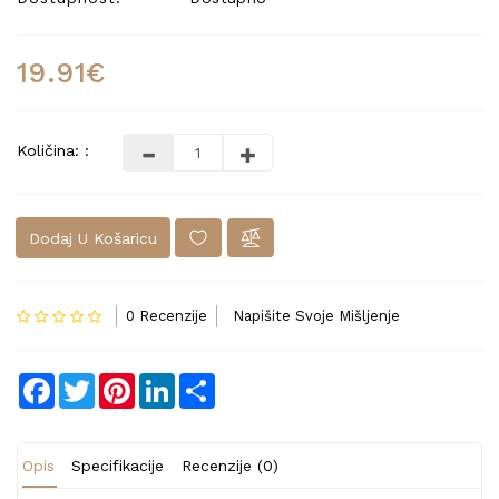
19.91€
Količina: :
Dodaj U Košaricu
0 Recenzije
Napišite Svoje Mišljenje
Facebook
Twitter
Pinterest
LinkedIn
Share
Opis
Specifikacije
Recenzije (0)