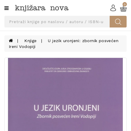
0
Kategorije
SVEUČILIŠNA
IZDANJA
UDŽBENICI
Knjige
U jezik uronjeni: zbornik posvećen
Ireni Vodopiji
KNJIGE
PRIBOR
I
OPREMA
NARUČI
UDŽBENIKE!
BLOG
KONTAKT