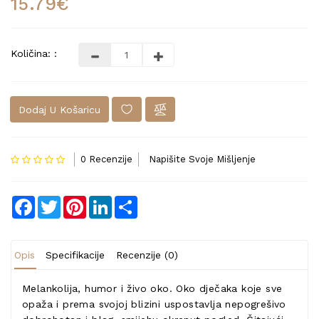
15.79€
Količina: :
Dodaj U Košaricu
0 Recenzije
Napišite Svoje Mišljenje
Facebook
Twitter
Pinterest
LinkedIn
Share
Opis
Specifikacije
Recenzije (0)
Melankolija, humor i živo oko. Oko dječaka koje sve
opaža i prema svojoj blizini uspostavlja nepogrešivo