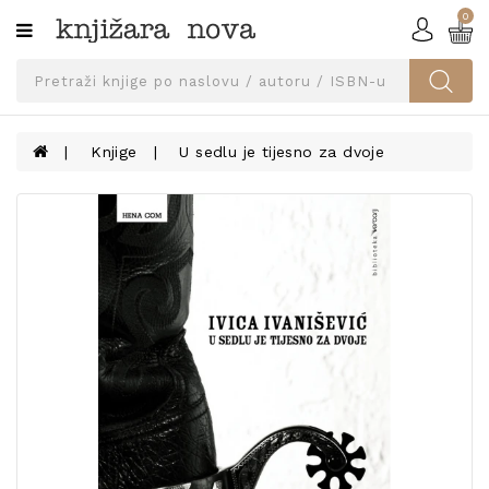
0
Kategorije
SVEUČILIŠNA
IZDANJA
UDŽBENICI
Knjige
U sedlu je tijesno za dvoje
KNJIGE
PRIBOR
I
OPREMA
NARUČI
UDŽBENIKE!
BLOG
KONTAKT