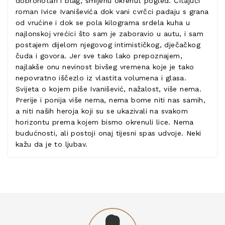
dobrohotan i blag, smijehu okrenut pogled. Čitajući
roman Ivice Ivaniševića dok vani cvrčci padaju s grana
od vrućine i dok se pola kilograma srdela kuha u
najlonskoj vrećici što sam je zaboravio u autu, i sam
postajem dijelom njegovog intimističkog, dječačkog
čuda i govora. Jer sve tako lako prepoznajem,
najlakše onu nevinost bivšeg vremena koje je tako
nepovratno iščezlo iz vlastita volumena i glasa.
Svijeta o kojem piše Ivanišević, nažalost, više nema.
Prerije i ponija više nema, nema bome niti nas samih,
a niti naših heroja koji su se ukazivali na svakom
horizontu prema kojem bismo okrenuli lice. Nema
budućnosti, ali postoji onaj tijesni spas udvoje. Neki
kažu da je to ljubav.