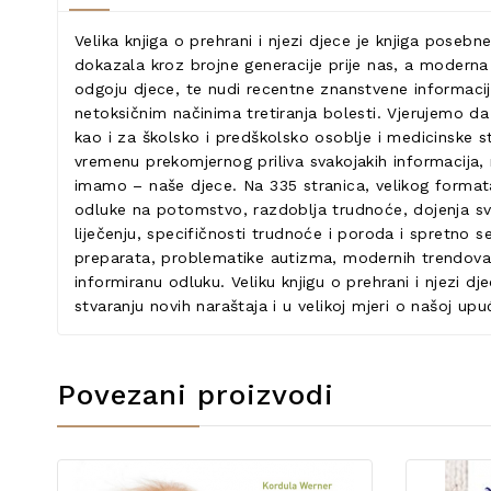
Velika knjiga o prehrani i njezi djece je knjiga posebn
dokazala kroz brojne generacije prije nas, a moderna z
odgoju djece, te nudi recentne znanstvene informacije
netoksičnim načinima tretiranja bolesti. Vjerujemo da j
kao i za školsko i predškolsko osoblje i medicinske s
vremenu prekomjernog priliva svakojakih informacija,
imamo – naše djece. Na 335 stranica, velikog formata 
odluke na potomstvo, razdoblja trudnoće, dojenja sve 
liječenju, specifičnosti trudnoće i poroda i spretno 
preparata, problematike autizma, modernih trendova u
informiranu odluku. Veliku knjigu o prehrani i njezi d
stvaranju novih naraštaja i u velikoj mjeri o našoj upuće
Povezani proizvodi