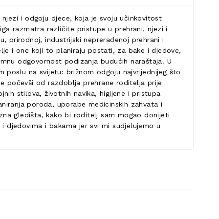
 njezi i odgoju djece, koja je svoju učinkovitost
a razmatra različite pristupe u prehrani, njezi i
 prirodnoj, industrijski neprerađenoj prehrani i
je i one koji to planiraju postati, za bake i djedove,
ogromnu odgovornost podizanja budućih naraštaja. U
 poslu na svijetu: brižnom odgoju najvrijednijeg što
e počevši od razdoblja prehrane roditelja prije
h stilova, životnih navika, higijene i pristupa
laniranja poroda, uporabe medicinskih zahvata i
na gledišta, kako bi roditelj sam mogao donijeti
ao i djedovima i bakama jer svi mi sudjelujemo u