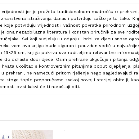
e vrijednosti jer je prožeta tradicionalnom mudrošću o prehrani,
nanstvena istraživanja danas i potvrđuju zašto je to tako. Knjig
 koje potvrđuju vrijednost i važnost povratka prirodnom uzgoju,
e ona nezaobilazna literatura i koristan priručnik za sve roditel
tručnjake. Svi koji sudjeluju u odgoju i brizi za djecu snose 
 neka vam ova knjiga bude siguran i pouzdan vodič u najvažnijem
19×25 cm, knjiga pokriva sve roditeljima relevantne informacij
do odrasle dobi djece. Osim prehrane uključuje i pitanja odgojni
se hvata ukoštac s kontroverznim pitanjima poput cijepljenja, p
 prehrani, ne namećući pritom rješenje nego sagledavajući raz
jece stoga toplo preporučamo svakoj novoj i starijoj obitelji, k
nosti ovisi kakvi će ti naraštaji biti.