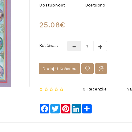
Dostupnost:
Dostupno
25.08€
Količina: :
Dodaj U Košaricu
0 Recenzije
Na
Facebook
Twitter
Pinterest
LinkedIn
Share