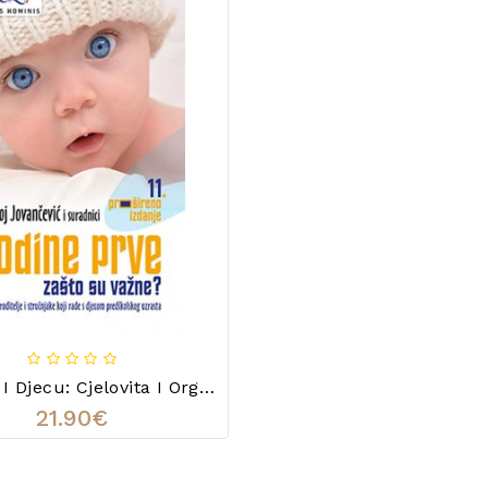
Za Bebe I Djecu: Cjelovita I Organska Prehrana Od Trudnoće Do Školske Dobi
21.90€