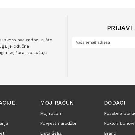
PRIJAVI
ju skoro sve radne, a što
ga je odlična i
ih knjižara, zaslužuju
ACIJE
MOJ RAČUN
DODACI
Moj račun
Posebne ponu
anja
Povijest narudžbi
Poklon bonovi
jeti
Lista želja
Brand