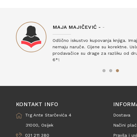
MAJA MAJIČEVIĆ -
-
ku
Odlično iskustvo kupovanja knjiga. Ima
nemaju naruče. Cijene su korektne. Uslu
prodavačice su drage za razliku od drug
6*!
KONTAKT INFO
INFORM
Trg Ante Starčevića 4
Dostava
31000, Osijek
Načini plać
031 211 380
Pravila i uv