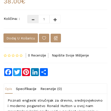
38.00€
Količina: :
Dodaj U Košaricu
0 Recenzije
Napišite Svoje Mišljenje
Facebook
Twitter
Pinterest
LinkedIn
Share
Opis
Specifikacije
Recenzije (0)
Poznati engleski stručnjak za drevno, srednjovjekovno
i moderno poganstvo Ronald Hutton u ovoj nam