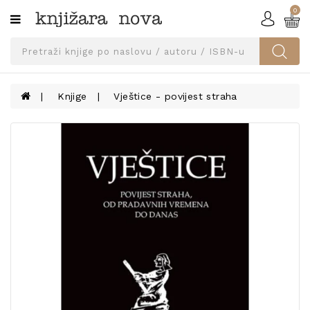
0
Kategorije
SVEUČILIŠNA
IZDANJA
UDŽBENICI
Knjige
Vještice - povijest straha
KNJIGE
PRIBOR
I
OPREMA
NARUČI
UDŽBENIKE!
BLOG
KONTAKT