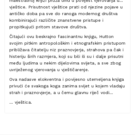
maestralnoj knjizi pruža uvid u povijest vjerovanja u…
vještice. Prisutnost vještice prati od njezine pojave u
antičko doba pa sve do ranoga modernog društva
kombinirajući različite znanstvene pristupe i
propitkujući pritom stavove društva.
Čitajući ovu beskrajno fascinantnu knjigu, Hutton
svojim pitkim antropološkim i etnografskim pristupom
približava čitatelju niz praznovjerja, strahova pa čak i
histeriju širih razmjera, koji su bili ili su i dalje prisutni
među ljudima u nekim dijelovima svijeta, a sve zbog
uvriježenog vjerovanja u vještičarenje.
Ova nadasve elokventna i povijesno utemeljena knjiga
privući će svakoga koga zanima svijet u kojem vladaju
strah i praznovjerje, a u čemu glavnu riječ vodi…
… vještica.