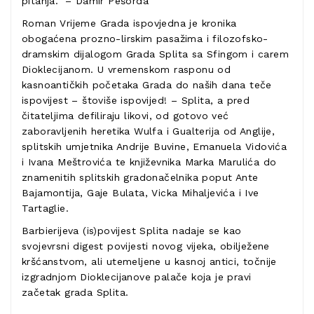
pitanja." – Damir Pešorda
Roman Vrijeme Grada ispovjedna je kronika
obogaćena prozno-lirskim pasažima i filozofsko-
dramskim dijalogom Grada Splita sa Sfingom i carem
Dioklecijanom. U vremenskom rasponu od
kasnoantičkih početaka Grada do naših dana teče
ispovijest – štoviše ispovijed! – Splita, a pred
čitateljima defiliraju likovi, od gotovo već
zaboravljenih heretika Wulfa i Gualterija od Anglije,
splitskih umjetnika Andrije Buvine, Emanuela Vidovića
i Ivana Meštrovića te književnika Marka Marulića do
znamenitih splitskih gradonačelnika poput Ante
Bajamontija, Gaje Bulata, Vicka Mihaljevića i Ive
Tartaglie.
Barbierijeva (is)povijest Splita nadaje se kao
svojevrsni digest povijesti novog vijeka, obilježene
kršćanstvom, ali utemeljene u kasnoj antici, točnije
izgradnjom Dioklecijanove palače koja je pravi
začetak grada Splita.