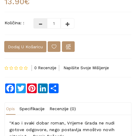
13.90€
Količina: :
Dodaj U Košaricu
0 Recenzije
Napišite Svoje Mišljenje
Facebook
Twitter
Pinterest
LinkedIn
Share
Opis
Specifikacije
Recenzije (0)
"Kao i svaki dobar roman, Vrijeme Grada ne nudi
gotove odgovore, nego postavlja mnoštvo novih