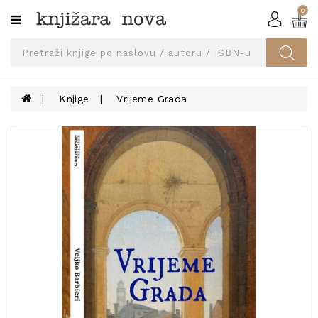
0
Kategorije
SVEUČILIŠNA
IZDANJA
UDŽBENICI
Knjige
Vrijeme Grada
KNJIGE
PRIBOR
I
OPREMA
NARUČI
UDŽBENIKE!
BLOG
KONTAKT