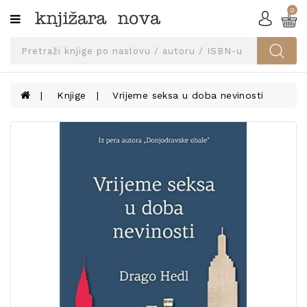
0
Kategorije
SVEUČILIŠNA
IZDANJA
UDŽBENICI
Knjige
Vrijeme seksa u doba nevinosti
KNJIGE
PRIBOR
I
OPREMA
NARUČI
UDŽBENIKE!
BLOG
KONTAKT