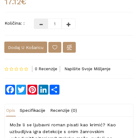
17.12€
Količina: :
Dodaj U Košaricu
0 Recenzije
Napišite Svoje Mišljenje
Facebook
Twitter
Pinterest
LinkedIn
Share
Opis
Specifikacije
Recenzije (0)
Može li se ljubavni roman pisati kao krimić? Kao
uzbudljiva igra detekcije s onim žanrovskim