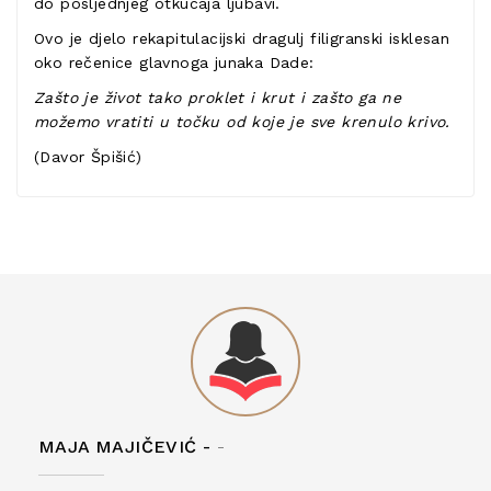
do posljednjeg otkucaja ljubavi.
Ovo je djelo rekapitulacijski dragulj filigranski isklesan
oko rečenice glavnoga junaka Dade:
Zašto je
ž
ivot tako proklet i krut i za
š
to ga ne
mo
ž
emo vratiti u to
č
ku od koje je sve krenulo krivo.
(Davor Špišić)
MAJA MAJIČEVIĆ -
-