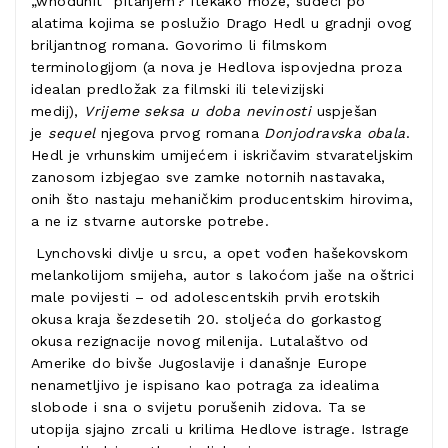
„whodunit“ pitanjem? Itekako može, sudeći po
alatima kojima se poslužio
Drago Hedl
u gradnji ovog
briljantnog romana. Govorimo li filmskom
terminologijom (a nova je Hedlova ispovjedna proza
idealan predložak za filmski ili televizijski
medij),
Vrijeme seksa u doba nevinosti
uspješan
je
sequel
njegova prvog romana
Donjodravska obala
.
Hedl je vrhunskim umijećem i iskričavim stvarateljskim
zanosom izbjegao sve zamke notornih nastavaka,
onih što nastaju mehaničkim producentskim hirovima,
a ne iz stvarne autorske potrebe.
Lynchovski divlje u srcu, a opet vođen hašekovskom
melankolijom smijeha, autor s lakoćom jaše na oštrici
male povijesti – od adolescentskih prvih erotskih
okusa kraja šezdesetih 20. stoljeća do gorkastog
okusa rezignacije novog milenija. Lutalaštvo od
Amerike do bivše Jugoslavije i današnje Europe
nenametljivo je ispisano kao potraga za idealima
slobode i sna o svijetu porušenih zidova. Ta se
utopija sjajno zrcali u krilima Hedlove istrage. Istrage