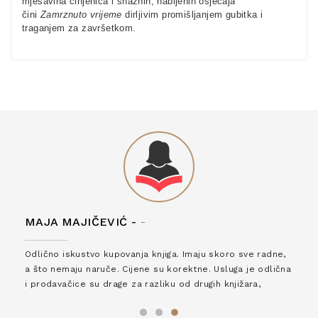
mješavina činjenica i snažnih, nabijenih osjećaja
čini
Zamrznuto vrijeme
dirljivim promišljanjem gubitka i
traganjem za završetkom.
MAJA MAJIČEVIĆ -
-
Odlično iskustvo kupovanja knjiga. Imaju skoro sve radne,
a što nemaju naruče. Cijene su korektne. Usluga je odlična
i prodavačice su drage za razliku od drugih knjižara,
zaslužuju 6*!