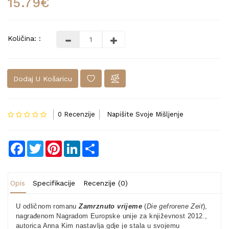
15.79€
Količina: :
Dodaj U Košaricu
0 Recenzije
Napišite Svoje Mišljenje
Facebook
Twitter
Pinterest
LinkedIn
Share
Opis
Specifikacije
Recenzije (0)
U odličnom romanu
Zamrznuto vrijeme
(
Die gefrorene Zeit
),
nagrađenom Nagradom Europske unije za književnost 2012.,
autorica Anna Kim nastavlja gdje je stala u svojemu