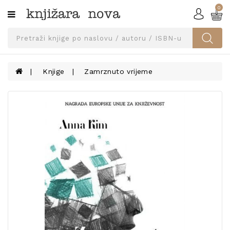
0
Kategorije
SVEUČILIŠNA
IZDANJA
UDŽBENICI
Knjige
Zamrznuto vrijeme
KNJIGE
PRIBOR
I
OPREMA
NARUČI
UDŽBENIKE!
BLOG
KONTAKT