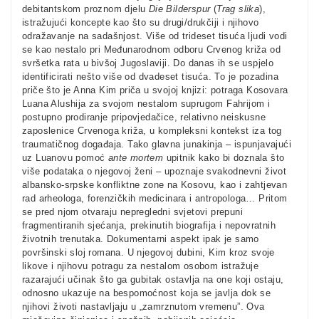
debitantskom proznom djelu
Die Bilderspur
(
Trag slika
),
istražujući koncepte kao što su drugi/drukčiji i njihovo
odražavanje na sadašnjost. Više od trideset tisuća ljudi vodi
se kao nestalo pri Međunarodnom odboru Crvenog križa od
svršetka rata u bivšoj Jugoslaviji. Do danas ih se uspjelo
identificirati nešto više od dvadeset tisuća. To je pozadina
priče što je Anna Kim priča u svojoj knjizi: potraga Kosovara
Luana Alushija za svojom nestalom suprugom Fahrijom i
postupno prodiranje pripovjedačice, relativno neiskusne
zaposlenice Crvenoga križa, u kompleksni kontekst iza tog
traumatičnog događaja. Tako glavna junakinja – ispunjavajući
uz Luanovu pomoć
ante mortem
upitnik kako bi doznala što
više podataka o njegovoj ženi – upoznaje svakodnevni život
albansko-srpske konfliktne zone na Kosovu, kao i zahtjevan
rad arheologa, forenzičkih medicinara i antropologa… Pritom
se pred njom otvaraju nepregledni svjetovi prepuni
fragmentiranih sjećanja, prekinutih biografija i nepovratnih
životnih trenutaka. Dokumentarni aspekt ipak je samo
površinski sloj romana. U njegovoj dubini, Kim kroz svoje
likove i njihovu potragu za nestalom osobom istražuje
razarajući učinak što ga gubitak ostavlja na one koji ostaju,
odnosno ukazuje na bespomoćnost koja se javlja dok se
njihovi životi nastavljaju u „zamrznutom vremenu”. Ova