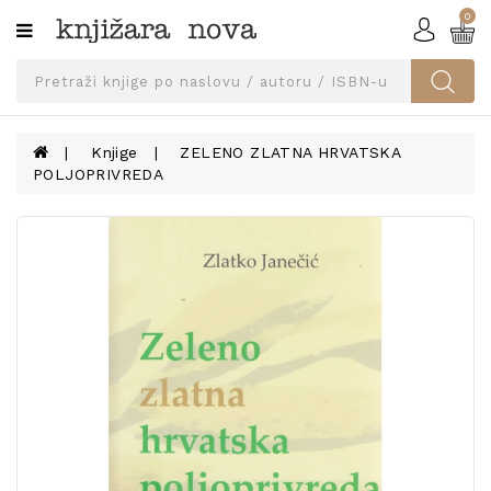
0
Kategorije
SVEUČILIŠNA
IZDANJA
UDŽBENICI
Knjige
ZELENO ZLATNA HRVATSKA
POLJOPRIVREDA
KNJIGE
PRIBOR
I
OPREMA
NARUČI
UDŽBENIKE!
BLOG
KONTAKT