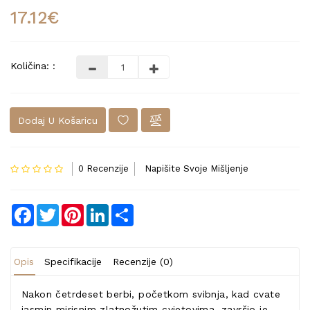
17.12€
Količina: :
Dodaj U Košaricu
0 Recenzije
Napišite Svoje Mišljenje
Facebook
Twitter
Pinterest
LinkedIn
Share
Opis
Specifikacije
Recenzije (0)
Nakon četrdeset berbi, početkom svibnja, kad cvate
jasmin mirisnim zlatnožutim cvjetovima, završio je