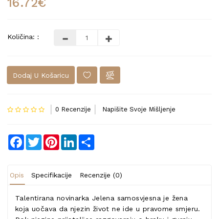
16.72€
Količina: :
Dodaj U Košaricu
0 Recenzije
Napišite Svoje Mišljenje
Facebook
Twitter
Pinterest
LinkedIn
Share
Opis
Specifikacije
Recenzije (0)
Talentirana novinarka Jelena samosvjesna je žena
koja uočava da njezin život ne ide u pravome smjeru.