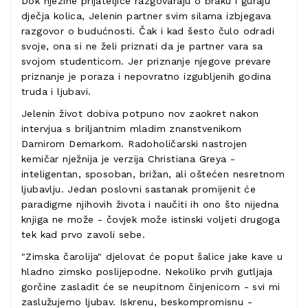
Dok njezine prijateljice razgovaraju o braku i guraju
dječja kolica, Jelenin partner svim silama izbjegava
razgovor o budućnosti. Čak i kad šesto čulo odradi
svoje, ona si ne želi priznati da je partner vara sa
svojom studenticom. Jer priznanje njegove prevare
priznanje je poraza i nepovratno izgubljenih godina
truda i ljubavi.
Jelenin život dobiva potpuno nov zaokret nakon
intervjua s briljantnim mladim znanstvenikom
Damirom Demarkom. Radoholičarski nastrojen
kemičar nježnija je verzija Christiana Greya -
inteligentan, sposoban, brižan, ali oštećen nesretnom
ljubavlju. Jedan poslovni sastanak promijenit će
paradigme njihovih života i naučiti ih ono što nijedna
knjiga ne može - čovjek može istinski voljeti drugoga
tek kad prvo zavoli sebe.
"Zimska čarolija" djelovat će poput šalice jake kave u
hladno zimsko poslijepodne. Nekoliko prvih gutljaja
gorčine zasladit će se neupitnom činjenicom - svi mi
zaslužujemo ljubav. Iskrenu, beskompromisnu -