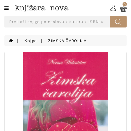
0
Kategorije
SVEUČILIŠNA
IZDANJA
UDŽBENICI
Knjige
ZIMSKA ČAROLIJA
KNJIGE
PRIBOR
I
OPREMA
NARUČI
UDŽBENIKE!
BLOG
KONTAKT