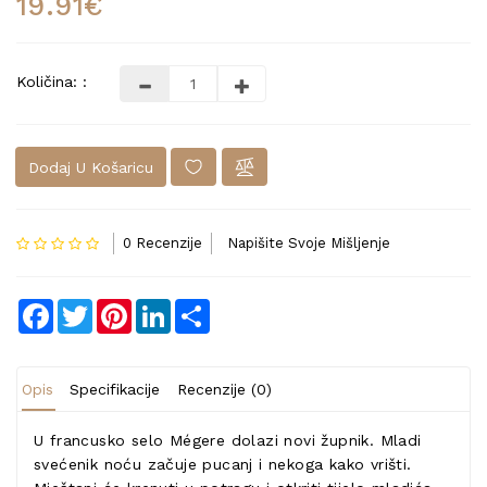
19.91€
Količina: :
Dodaj U Košaricu
0 Recenzije
Napišite Svoje Mišljenje
Facebook
Twitter
Pinterest
LinkedIn
Share
Opis
Specifikacije
Recenzije (0)
U francusko selo Mégere dolazi novi župnik. Mladi
svećenik noću začuje pucanj i nekoga kako vrišti.