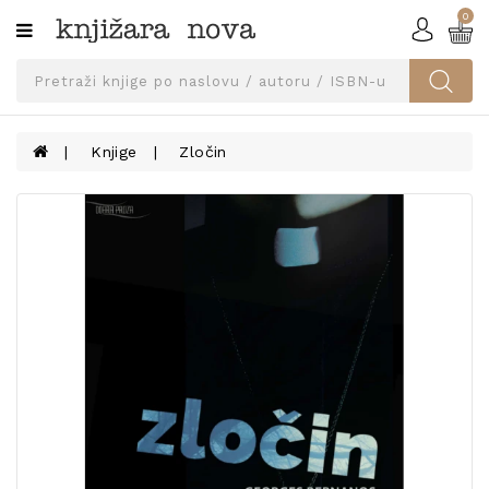
0
Kategorije
SVEUČILIŠNA
IZDANJA
UDŽBENICI
Knjige
Zločin
KNJIGE
PRIBOR
I
OPREMA
NARUČI
UDŽBENIKE!
BLOG
KONTAKT