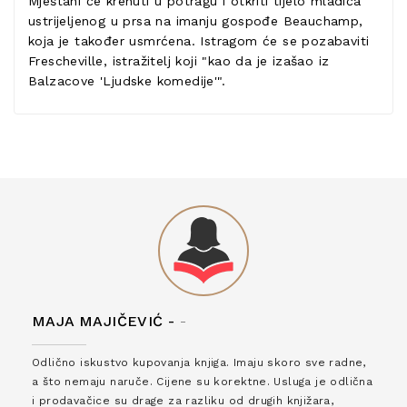
Mještani će krenuti u potragu i otkriti tijelo mladića
ustrijeljenog u prsa na imanju gospođe Beauchamp,
koja je također usmrćena. Istragom će se pozabaviti
Frescheville, istražitelj koji "kao da je izašao iz
Balzacove 'Ljudske komedije'".
MAJA MAJIČEVIĆ -
-
Odlično iskustvo kupovanja knjiga. Imaju skoro sve radne,
a što nemaju naruče. Cijene su korektne. Usluga je odlična
i prodavačice su drage za razliku od drugih knjižara,