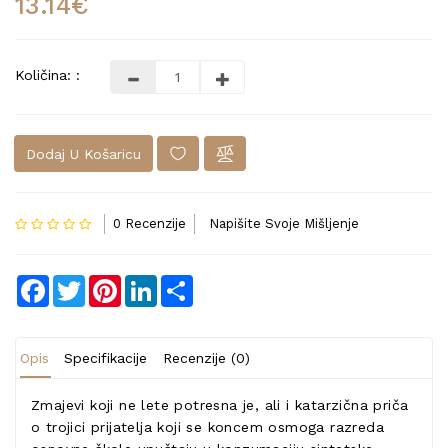
13.14€
Količina: :
Dodaj U Košaricu
0 Recenzije
Napišite Svoje Mišljenje
Facebook
Twitter
Pinterest
LinkedIn
Share
Opis
Specifikacije
Recenzije (0)
Zmajevi koji ne lete potresna je, ali i katarzična priča
o trojici prijatelja koji se koncem osmoga razreda