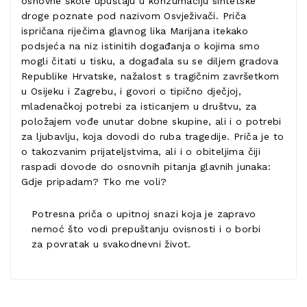
osnovne škole upuštaju u konzumaciju sintetske
droge poznate pod nazivom Osvježivači. Priča
ispričana riječima glavnog lika Marijana itekako
podsjeća na niz istinitih događanja o kojima smo
mogli čitati u tisku, a događala su se diljem gradova
Republike Hrvatske, nažalost s tragičnim završetkom
u Osijeku i Zagrebu, i govori o tipično dječjoj,
mladenačkoj potrebi za isticanjem u društvu, za
položajem vođe unutar dobne skupine, ali i o potrebi
za ljubavlju, koja dovodi do ruba tragedije. Priča je to
o takozvanim prijateljstvima, ali i o obiteljima čiji
raspadi dovode do osnovnih pitanja glavnih junaka:
Gdje pripadam? Tko me voli?
Potresna priča o upitnoj snazi koja je zapravo
nemoć što vodi prepuštanju ovisnosti i o borbi
za povratak u svakodnevni život.