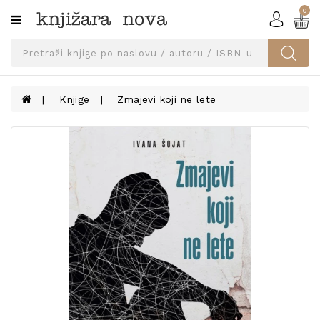
0
Kategorije
SVEUČILIŠNA
IZDANJA
UDŽBENICI
Knjige
Zmajevi koji ne lete
KNJIGE
PRIBOR
I
OPREMA
NARUČI
UDŽBENIKE!
BLOG
KONTAKT