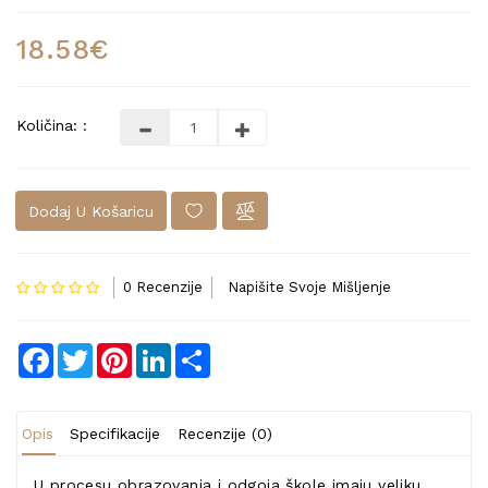
18.58€
Količina: :
Dodaj U Košaricu
0 Recenzije
Napišite Svoje Mišljenje
Facebook
Twitter
Pinterest
LinkedIn
Share
Opis
Specifikacije
Recenzije (0)
U procesu obrazovanja i odgoja škole imaju veliku