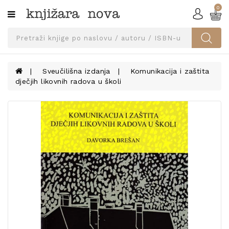
0
Kategorije
SVEUČILIŠNA
IZDANJA
UDŽBENICI
Sveučilišna izdanja
Komunikacija i zaštita
dječjih likovnih radova u školi
KNJIGE
PRIBOR
I
OPREMA
NARUČI
UDŽBENIKE!
BLOG
KONTAKT