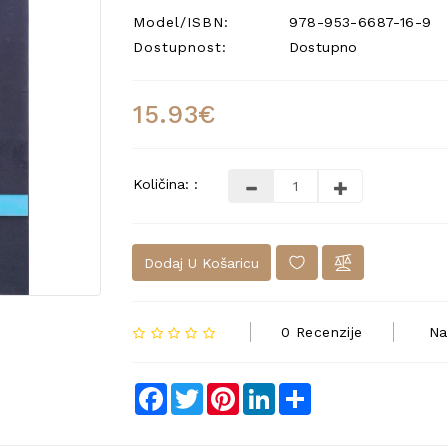
Model/ISBN:
978-953-6687-16-9
Dostupnost:
Dostupno
15.93€
Količina: :
Dodaj U Košaricu
0 Recenzije
Na
Facebook
Twitter
Pinterest
LinkedIn
Share