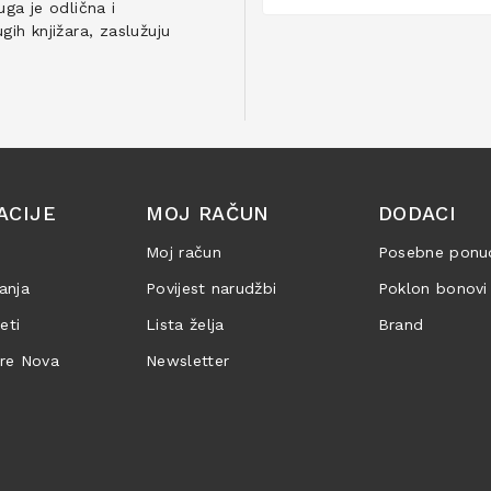
ga je odlična i
ih knjižara, zaslužuju
ACIJE
MOJ RAČUN
DODACI
Moj račun
Posebne ponu
anja
Povijest narudžbi
Poklon bonovi
jeti
Lista želja
Brand
are Nova
Newsletter