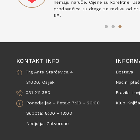
nemaju naruče. Cijene su korektne. Uslu
prodavačice su drage za razliku od drug
6*!
KONTAKT INFO
INFORM
Trg Ante Starčevića 4
Dostava
31000, Osijek
Načini plać
031 211 380
Pravila i uv
Ponedjeljak - Petak: 7:30 - 20:00
Klub Knjiž
Subota: 8:00 - 13:00
Nedjelja: Zatvoreno