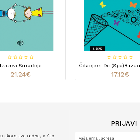
Izazovi Suradnje
Čitanjem Do (spo)razum
21.24€
17.12€
PRIJAVI
ju skoro sve radne, a što