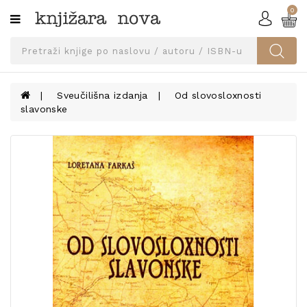
0
Kategorije
SVEUČILIŠNA
IZDANJA
UDŽBENICI
Sveučilišna izdanja
Od slovosloxnosti
slavonske
KNJIGE
PRIBOR
I
OPREMA
NARUČI
UDŽBENIKE!
BLOG
KONTAKT