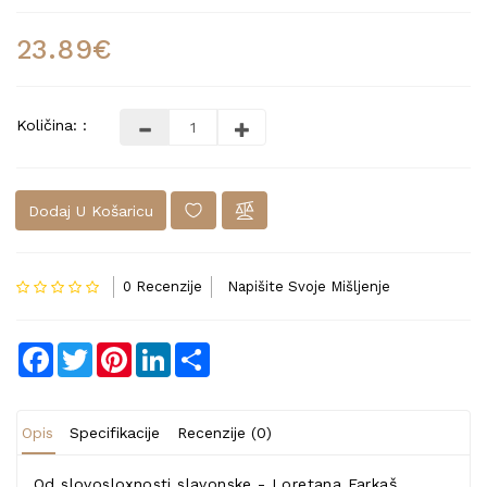
23.89€
Količina: :
Dodaj U Košaricu
0 Recenzije
Napišite Svoje Mišljenje
Facebook
Twitter
Pinterest
LinkedIn
Share
Opis
Specifikacije
Recenzije (0)
Od slovosloxnosti slavonske - Loretana Farkaš