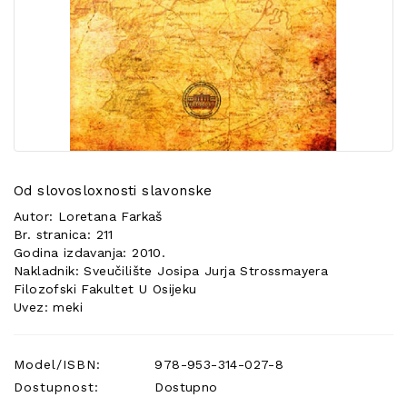
POSEBNA
PONUDA
Od slovosloxnosti slavonske
Autor: Loretana Farkaš
Br. stranica: 211
Godina izdavanja: 2010.
Nakladnik: Sveučilište Josipa Jurja Strossmayera
Filozofski Fakultet U Osijeku
Uvez: meki
Model/ISBN:
978-953-314-027-8
Dostupnost:
Dostupno