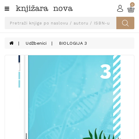
0
Kategorije
SVEUČILIŠNA
IZDANJA
UDŽBENICI
Udžbenici
BIOLOGIJA 3
KNJIGE
PRIBOR
I
OPREMA
NARUČI
UDŽBENIKE!
BLOG
KONTAKT