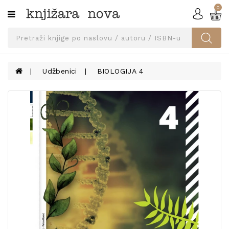
0
Kategorije
SVEUČILIŠNA
IZDANJA
UDŽBENICI
Udžbenici
BIOLOGIJA 4
KNJIGE
PRIBOR
I
OPREMA
NARUČI
UDŽBENIKE!
BLOG
KONTAKT