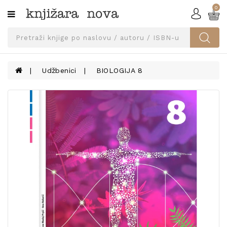
0
Kategorije
SVEUČILIŠNA
IZDANJA
UDŽBENICI
Udžbenici
BIOLOGIJA 8
KNJIGE
PRIBOR
I
OPREMA
NARUČI
UDŽBENIKE!
BLOG
KONTAKT