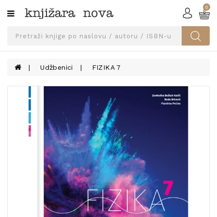
0
Kategorije
SVEUČILIŠNA
IZDANJA
UDŽBENICI
Udžbenici
FIZIKA 7
KNJIGE
PRIBOR
I
OPREMA
NARUČI
UDŽBENIKE!
BLOG
KONTAKT