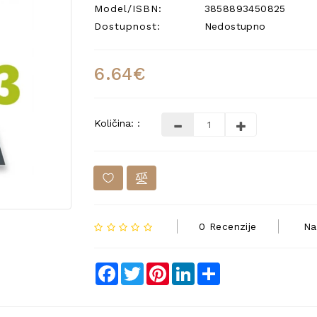
Model/ISBN:
3858893450825
Dostupnost:
Nedostupno
6.64€
Količina: :
0 Recenzije
Na
Facebook
Twitter
Pinterest
LinkedIn
Share