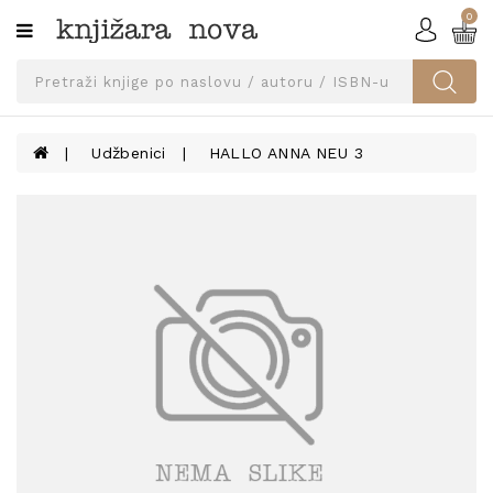
0
Kategorije
SVEUČILIŠNA
IZDANJA
UDŽBENICI
Udžbenici
HALLO ANNA NEU 3
KNJIGE
PRIBOR
I
OPREMA
NARUČI
UDŽBENIKE!
BLOG
KONTAKT