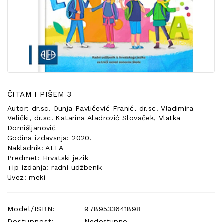
POSEBNA
PONUDA
ČITAM I PIŠEM 3
Autor: dr.sc. Dunja Pavličević-Franić, dr.sc. Vladimira
Velički, dr.sc. Katarina Aladrović Slovaček, Vlatka
Domišljanović
Godina izdavanja: 2020.
Nakladnik: ALFA
Predmet: Hrvatski jezik
Tip izdanja: radni udžbenik
Uvez: meki
Model/ISBN:
9789533641898
Dostupnost:
Nedostupno