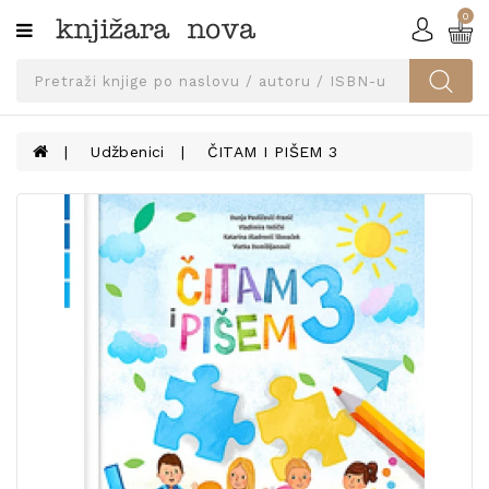
0
Kategorije
SVEUČILIŠNA
IZDANJA
UDŽBENICI
Udžbenici
ČITAM I PIŠEM 3
KNJIGE
PRIBOR
I
OPREMA
NARUČI
UDŽBENIKE!
BLOG
KONTAKT