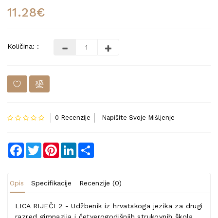
11.28€
Količina: :
0 Recenzije
Napišite Svoje Mišljenje
Facebook
Twitter
Pinterest
LinkedIn
Share
Opis
Specifikacije
Recenzije (0)
LICA RIJEČI 2 - Udžbenik iz hrvatskoga jezika za drugi
razred gimnazija i četverogodišnjih strukovnih škola