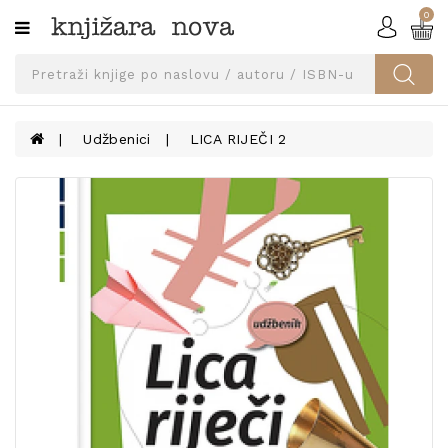
0
Kategorije
SVEUČILIŠNA
IZDANJA
UDŽBENICI
Udžbenici
LICA RIJEČI 2
KNJIGE
PRIBOR
I
OPREMA
NARUČI
UDŽBENIKE!
BLOG
KONTAKT