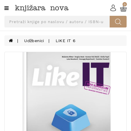
0
Kategorije
SVEUČILIŠNA
IZDANJA
UDŽBENICI
Udžbenici
LIKE IT 6
KNJIGE
PRIBOR
I
OPREMA
NARUČI
UDŽBENIKE!
BLOG
KONTAKT