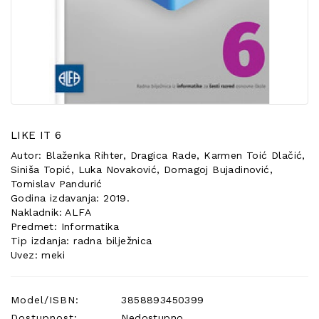
POSEBNA
PONUDA
LIKE IT 6
Autor: Blaženka Rihter, Dragica Rade, Karmen Toić Dlačić,
Siniša Topić, Luka Novaković, Domagoj Bujadinović,
Tomislav Pandurić
Godina izdavanja: 2019.
Nakladnik: ALFA
Predmet: Informatika
Tip izdanja: radna bilježnica
Uvez: meki
Model/ISBN:
3858893450399
Dostupnost:
Nedostupno