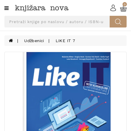
0
Kategorije
SVEUČILIŠNA
IZDANJA
UDŽBENICI
Udžbenici
LIKE IT 7
KNJIGE
PRIBOR
I
OPREMA
NARUČI
UDŽBENIKE!
BLOG
KONTAKT