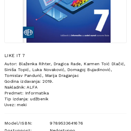
POSEBNA
PONUDA
LIKE IT 7
Autor: Blaženka Rihter, Dragica Rade, Karmen Toić Dlačić,
Siniša Topić, Luka Novaković, Domagoj Bujadinović,
Tomislav Pandurić, Marija Draganjac
Godina izdavanja: 2019.
Nakladnik: ALFA
Predmet: Informatika
Tip izdanja: udžbenik
Uvez: meki
Model/ISBN:
9789533641676
Dostupnost:
Nedostupno