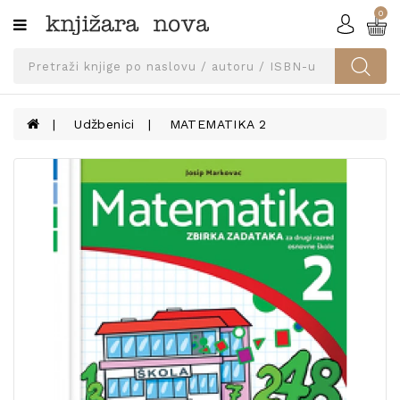
0
Kategorije
SVEUČILIŠNA
IZDANJA
UDŽBENICI
Udžbenici
MATEMATIKA 2
KNJIGE
PRIBOR
I
OPREMA
NARUČI
UDŽBENIKE!
BLOG
KONTAKT