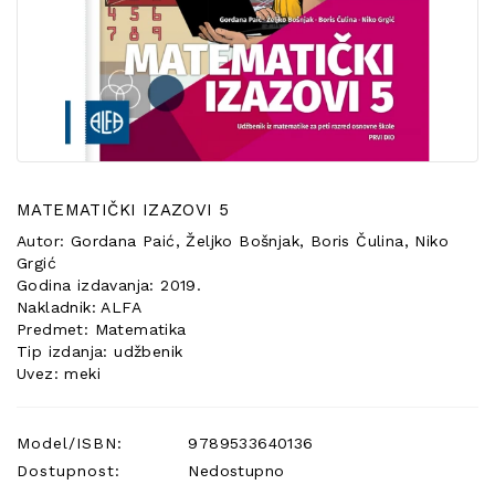
POSEBNA
PONUDA
MATEMATIČKI IZAZOVI 5
Autor: Gordana Paić, Željko Bošnjak, Boris Čulina, Niko
Grgić
Godina izdavanja: 2019.
Nakladnik: ALFA
Predmet: Matematika
Tip izdanja: udžbenik
Uvez: meki
Model/ISBN:
9789533640136
Dostupnost:
Nedostupno