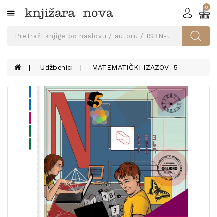
0
Kategorije
SVEUČILIŠNA
IZDANJA
UDŽBENICI
Udžbenici
MATEMATIČKI IZAZOVI 5
KNJIGE
PRIBOR
I
OPREMA
NARUČI
UDŽBENIKE!
BLOG
KONTAKT