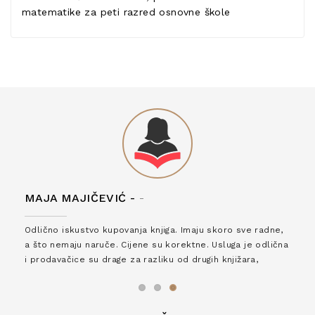
matematike za peti razred osnovne škole
MAJA MAJIČEVIĆ -
-
Odlično iskustvo kupovanja knjiga. Imaju skoro sve radne,
a što nemaju naruče. Cijene su korektne. Usluga je odlična
i prodavačice su drage za razliku od drugih knjižara,
zaslužuju 6*!