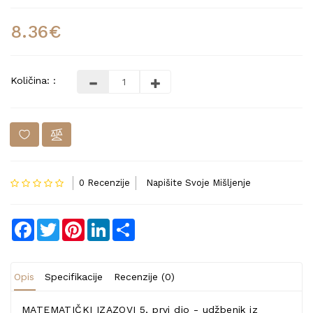
8.36€
Količina: :
0 Recenzije
Napišite Svoje Mišljenje
Facebook
Twitter
Pinterest
LinkedIn
Share
Opis
Specifikacije
Recenzije (0)
MATEMATIČKI IZAZOVI 5, prvi dio - udžbenik iz