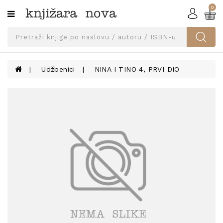
0
Kategorije
SVEUČILIŠNA
IZDANJA
UDŽBENICI
Udžbenici
NINA I TINO 4, PRVI DIO
KNJIGE
PRIBOR
I
OPREMA
NARUČI
UDŽBENIKE!
BLOG
KONTAKT