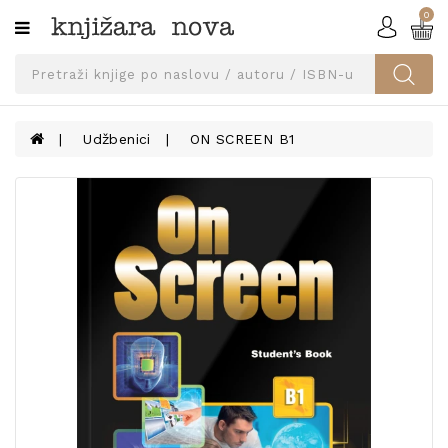
0
Kategorije
SVEUČILIŠNA
IZDANJA
UDŽBENICI
Udžbenici
ON SCREEN B1
KNJIGE
PRIBOR
I
OPREMA
NARUČI
UDŽBENIKE!
BLOG
KONTAKT