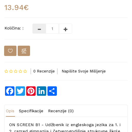
13.94€
Količina: :
0 Recenzije
Napišite Svoje Mišljenje
Facebook
Twitter
Pinterest
LinkedIn
Share
Opis
Specifikacije
Recenzije (0)
ON SCREEN B1 - Udžbenik iz engleskoga jezika za 1. i
2. razred gimnazija i četverogodišnje strukovne škole