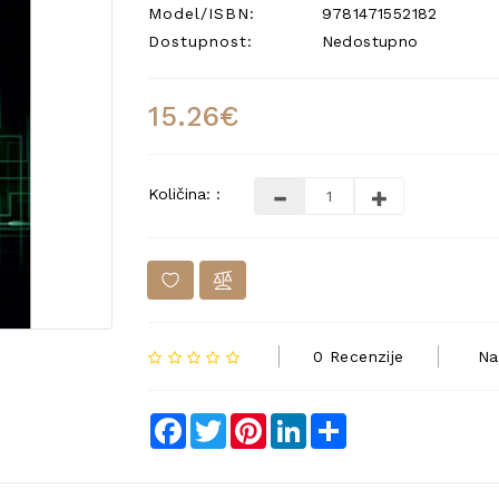
Model/ISBN:
9781471552182
Dostupnost:
Nedostupno
15.26€
Količina: :
0 Recenzije
Na
Facebook
Twitter
Pinterest
LinkedIn
Share