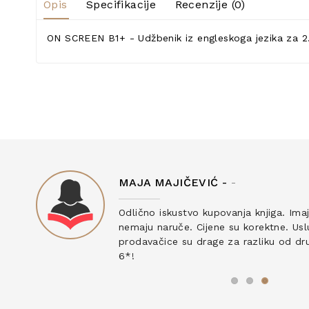
Opis
Specifikacije
Recenzije (0)
ON SCREEN B1+ - Udžbenik iz engleskoga jezika za 2. i
MAJA MAJIČEVIĆ -
-
ku
Odlično iskustvo kupovanja knjiga. Ima
nemaju naruče. Cijene su korektne. Uslu
prodavačice su drage za razliku od drug
6*!