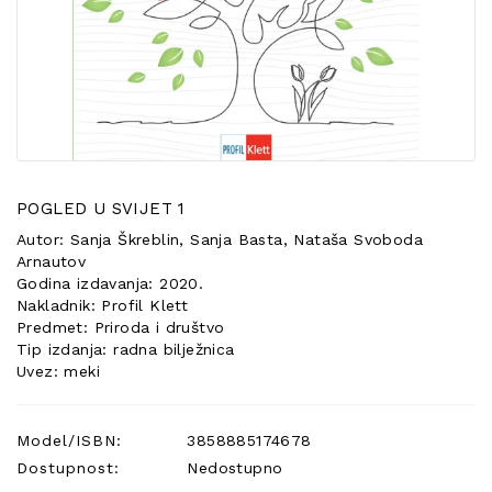
POSEBNA
PONUDA
POGLED U SVIJET 1
Autor: Sanja Škreblin, Sanja Basta, Nataša Svoboda
Arnautov
Godina izdavanja: 2020.
Nakladnik: Profil Klett
Predmet: Priroda i društvo
Tip izdanja: radna bilježnica
Uvez: meki
Model/ISBN:
3858885174678
Dostupnost:
Nedostupno