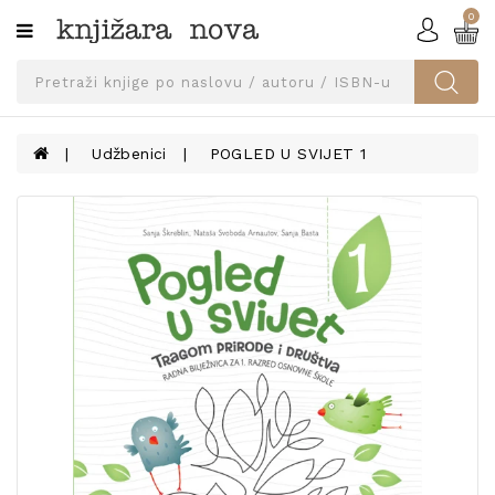
0
Kategorije
SVEUČILIŠNA
IZDANJA
UDŽBENICI
Udžbenici
POGLED U SVIJET 1
KNJIGE
PRIBOR
I
OPREMA
NARUČI
UDŽBENIKE!
BLOG
KONTAKT