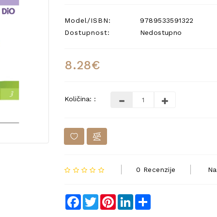
Model/ISBN:
9789533591322
Dostupnost:
Nedostupno
8.28€
Količina: :
0 Recenzije
Na
Facebook
Twitter
Pinterest
LinkedIn
Share